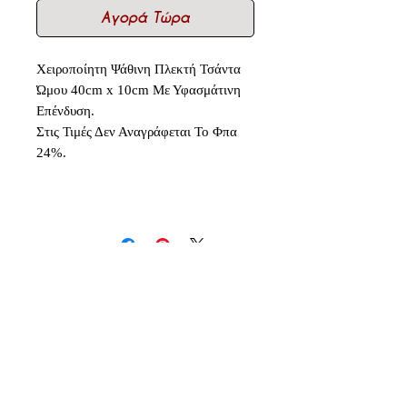
Αγορά Τώρα
Χειροποίητη Ψάθινη Πλεκτή Τσάντα
Ώμου 40cm x 10cm Με Υφασμάτινη
Επένδυση.
Στις Τιμές Δεν Αναγράφεται Το Φπα
24%.
Δεν υπάρχουν ακόμη κριτικές
Κοινοποιήστε τις σκέψεις σας. Γίνετε
ο πρώτος που θα αφήσει κριτική.
Αφήστε μια κριτική