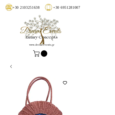
+30 2103251638
+30 6951281007