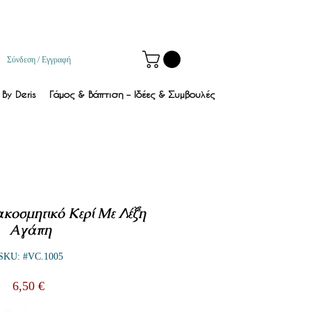
Σύνδεση / Εγγραφή
By Deris
Γάμος & Βάπτιση – Ιδέες & Συμβουλές
ακοσμητικό Κερί Με Λέξη
Αγάπη
SKU: #VC.1005
Τιμή
6,50 €