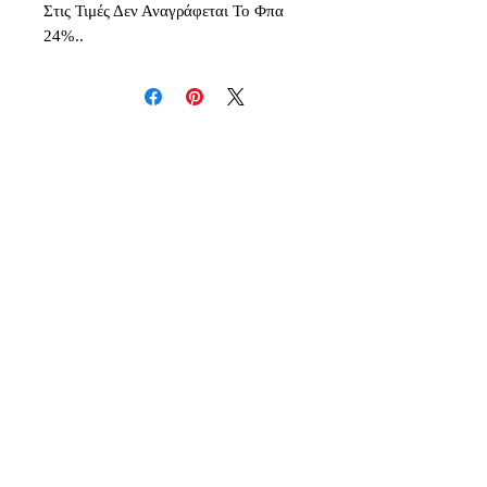
Στις Τιμές Δεν Αναγράφεται Το Φπα
24%..
Δεν υπάρχουν ακόμη κριτικές
Κοινοποιήστε τις σκέψεις σας. Γίνετε
ο πρώτος που θα αφήσει κριτική.
Αφήστε μια κριτική
Inspiration - Creativity - Originality - Imagination -
Quality
Deris & Co Events / Dream Events Luxury Concepts
Η Εταιρεία Μας
Επικοινωνία