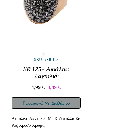
SKU: #SR.125
SR.125- Ατσάλινο
Δαχτυλίδι
Κανονική
Τιμή
 4,99 € 
3,49 €
τιμή
Έκπτωσης
Προσωρινά Μη Διαθέσιμο
Ατσάλινο Δαχτυλίδι Με Κρύσταλλα Σε
Ρόζ Χρυσό Χρώμα.