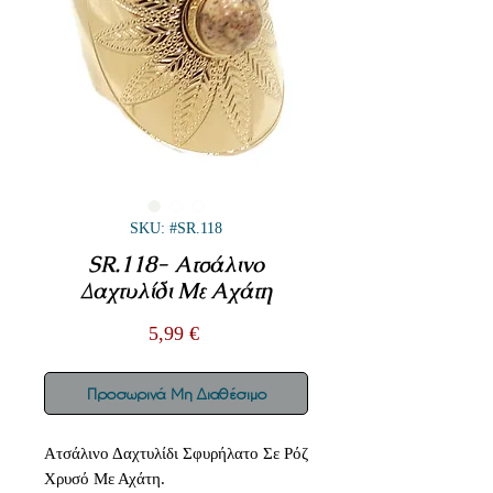
SKU: #SR.118
SR.118- Ατσάλινο
Δαχτυλίδι Με Αχάτη
Τιμή
5,99 €
Προσωρινά Μη Διαθέσιμο
Ατσάλινο Δαχτυλίδι Σφυρήλατο Σε Ρόζ
Χρυσό Με Αχάτη.