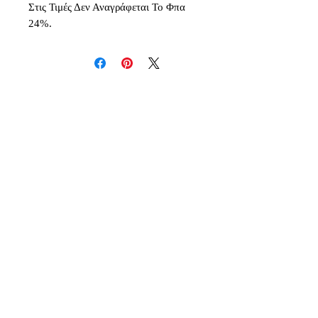
Στις Τιμές Δεν Αναγράφεται Το Φπα
24%.
Δεν υπάρχουν ακόμη κριτικές
Κοινοποιήστε τις σκέψεις σας. Γίνετε
ο πρώτος που θα αφήσει κριτική.
Αφήστε μια κριτική
Inspiration - Creativity - Originality - Imagination -
Quality
Deris & Co Events / Dream Events Luxury Concepts
Η Εταιρεία Μας
Επικοινωνία