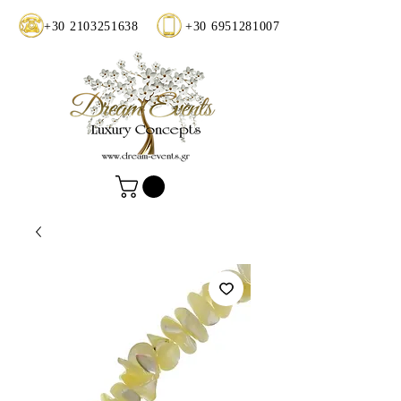
+30 2103251638
+30 6951281007