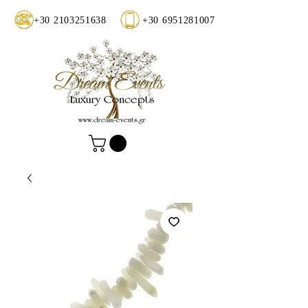
+30 2103251638
+30 6951281007