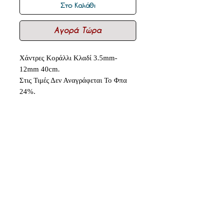
Στο Καλάθι
Αγορά Τώρα
Χάντρες Κοράλλι Κλαδί 3.5mm-
12mm 40cm.
Στις Τιμές Δεν Αναγράφεται Το Φπα
24%.
Δεν υπάρχουν ακόμη κριτικές
Κοινοποιήστε τις σκέψεις σας. Γίνετε
ο πρώτος που θα αφήσει κριτική.
Αφήστε μια κριτική