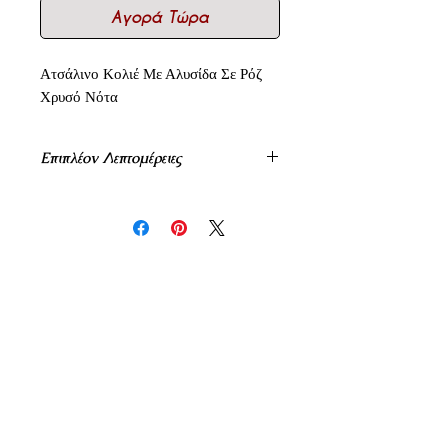
Αγορά Τώρα
Ατσάλινο Κολιέ Με Αλυσίδα Σε Ρόζ
Χρυσό Νότα
Επιπλέον Λεπτομέρειες
Στις Τιμές Δεν Αναγράφεται Το Φπα
24%.
Δεν υπάρχουν ακόμη κριτικές
Κοινοποιήστε τις σκέψεις σας. Γίνετε
ο πρώτος που θα αφήσει κριτική.
Αφήστε μια κριτική