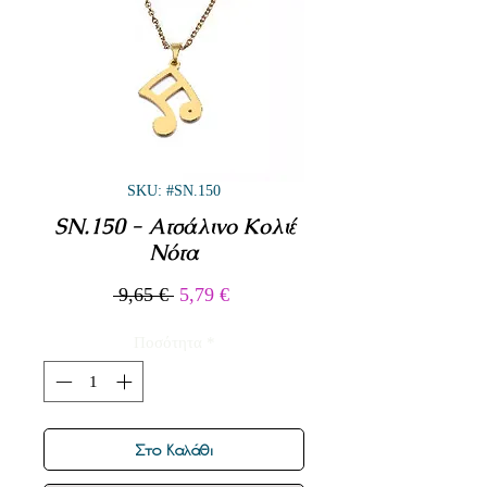
SKU: #SN.150
SN.150 - Ατσάλινο Κολιέ
Νότα
Κανονική
Τιμή
 9,65 € 
5,79 €
τιμή
Έκπτωσης
Ποσότητα
*
Στο Καλάθι