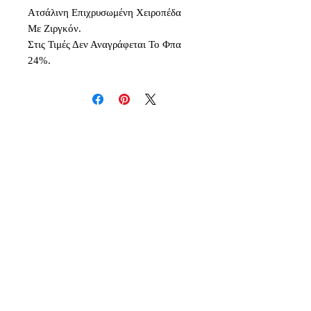
Ατσάλινη Επιχρυσωμένη Χειροπέδα
Με Ζιργκόν.
Στις Τιμές Δεν Αναγράφεται Το Φπα
24%.
Δεν υπάρχουν ακόμη κριτικές
Κοινοποιήστε τις σκέψεις σας. Γίνετε
ο πρώτος που θα αφήσει κριτική.
Αφήστε μια κριτική
Inspiration - Creativity - Originality - Imagination -
Quality