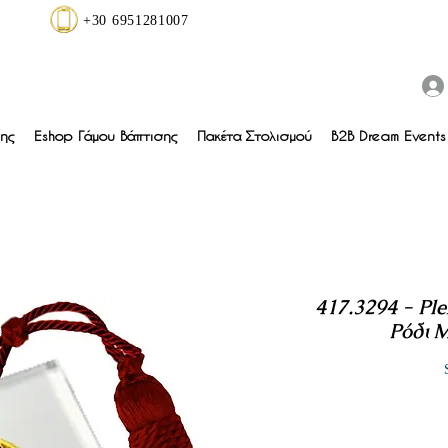
+30 6951281007
ης
Eshop Γάμου Βάπτισης
Πακέτα Στολισμού
B2B Dream Events 
417.3294 - Ple
Ρόδι Μ