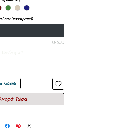
ιώσεις (προαιρετικό)
0/500
Ποσότητα
*
ο Καλάθι
Αγορά Τώρα