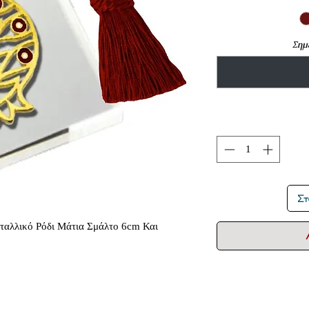
Σημε
Στ
εταλλικό Ρόδι Μάτια Σμάλτο 6cm Και