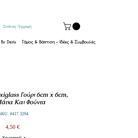
Σύνδεση / Εγγραφή
By Deris
Γάμος & Βάπτιση – Ιδέες & Συμβουλές
xiglass Γούρι 6cm x 6cm,
άτια Και Φούντα
SKU: #417.3294
Τιμή
4,50 €
Χρωματικές
*