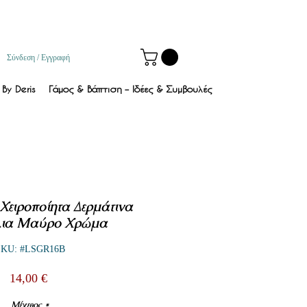
Σύνδεση / Εγγραφή
By Deris
Γάμος & Βάπτιση – Ιδέες & Συμβουλές
ειροποίητα Δερμάτινα
ια Μαύρο Χρώμα
SKU: #LSGR16B
Τιμή
14,00 €
Μέγεθος
*