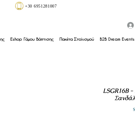
+30 6951281007
ης
Eshop Γάμου Βάπτισης
Πακέτα Στολισμού
B2B Dream Events 
LSGR16B - Χ
Σανδάλ