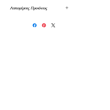
Λεπτομέρειες Προιόντος
Στις Τιμές Δεν Συμπεριλαμβάνεται Το
Φπα 24%.
Οι Τιμές Μπορεί Να Αλλάξουν Χωρίς
Προειδοποίηση.
Δεν υπάρχουν ακόμη κριτικές
Κοινοποιήστε τις σκέψεις σας. Γίνετε
ο πρώτος που θα αφήσει κριτική.
Αφήστε μια κριτική
Inspiration - Creativity - Originality - Imagination -
Quality
Deris & Co Events / Dream Events Luxury Concepts
Η Εταιρεία Μας
Επικοινωνία