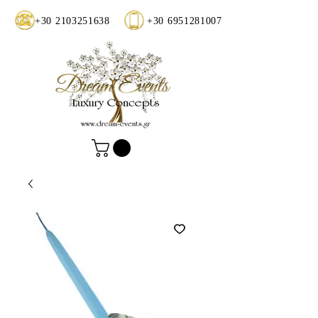
+30 2103251638
+30 6951281007