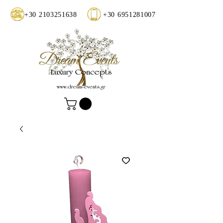
+30 2103251638
+30 6951281007