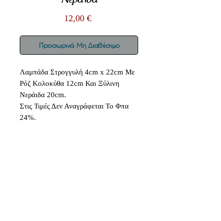
Τιμή
12,00 €
Προσωρινά Μη Διαθέσιμο
Λαμπάδα Στρογγυλή 4cm x 22cm Με
Ρόζ Κολοκύθα 12cm Και Ξύλινη
Νεράιδα 20cm.
Στις Τιμές Δεν Αναγράφεται Το Φπα
24%.
Δεν υπάρχουν ακόμη κριτικές
Κοινοποιήστε τις σκέψεις σας. Γίνετε
ο πρώτος που θα αφήσει κριτική.
Αφήστε μια κριτική