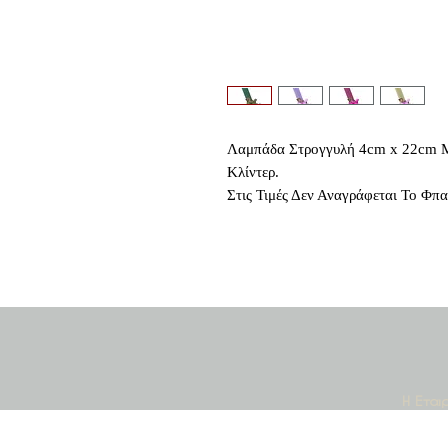
Λαμπάδα Στρογγυλή 4cm x 22cm 
Κλίντερ.
Στις Τιμές Δεν Αναγράφεται Το Φπ
Κοινο
Η Εται