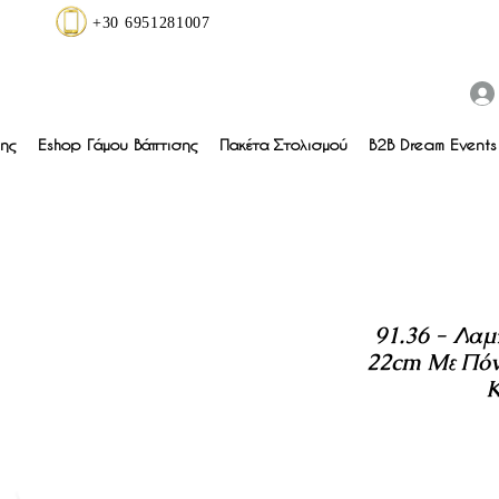
+30 6951281007
ης
Eshop Γάμου Βάπτισης
Πακέτα Στολισμού
B2B Dream Events 
91.36 - Λαμ
22cm Με Πόν
Κ