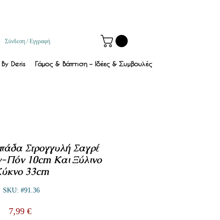
Σύνδεση / Εγγραφή
By Deris
Γάμος & Βάπτιση – Ιδέες & Συμβουλές
πάδα Στρογγυλή Σαγρέ
-Πόν 10cm Και Ξύλινο
ύκνο 33cm
SKU: #91.36
Τιμή
7,99 €