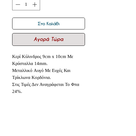
Στο Καλάθι
Αγορά Τώρα
Κερί Κύλινδρος 9cm x 10cm Με
Κρύσταλλα 14mm.
Μεταλλικό Αυγό Με Ευχές Και
Τρίκλωνα Κορδόνια.
Στις Τιμές Δεν Αναγράφεται Το Φπα
24%.
Δεν υπάρχουν ακόμη κριτικές
Κοινοποιήστε τις σκέψεις σας. Γίνετε
ο πρώτος που θα αφήσει κριτική.