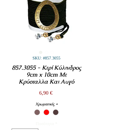
SKU: #857.3055
857.3055 - Κερί Κύλινδρος
9cm x 10cm Με
Κρύσταλλα Και Αυγό
Τιμή
6,90 €
Χρωματικές
*
Ποσότητα
*