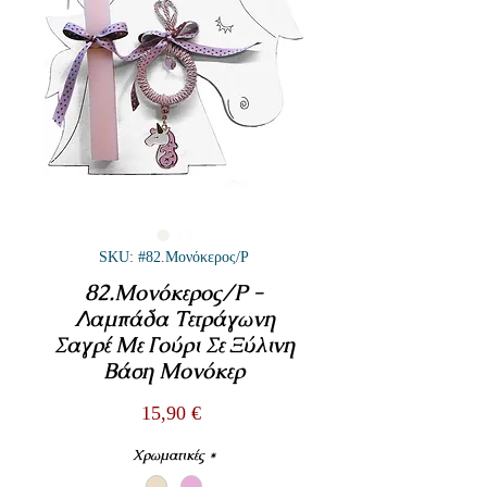
SKU: #82.Μονόκερος/P
82.Μονόκερος/P -
Λαμπάδα Τετράγωνη
Σαγρέ Με Γούρι Σε Ξύλινη
Βάση Μονόκερ
Τιμή
15,90 €
Χρωματικές
*