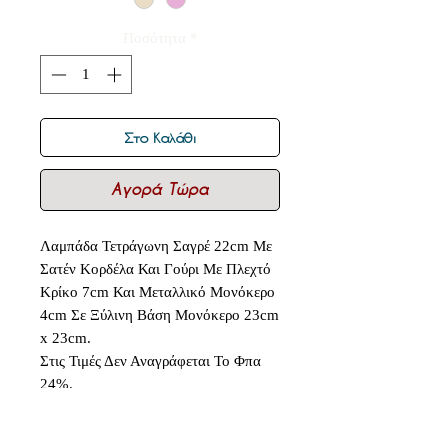
Ποσότητα
*
Στο Καλάθι
Αγορά Τώρα
Λαμπάδα Τετράγωνη Σαγρέ 22cm Με
Σατέν Κορδέλα Και Γούρι Με Πλεχτό
Κρίκο 7cm Και Μεταλλικό Μονόκερο
4cm Σε Ξύλινη Βάση Μονόκερο 23cm
x 23cm.
Στις Τιμές Δεν Αναγράφεται Το Φπα
24%.