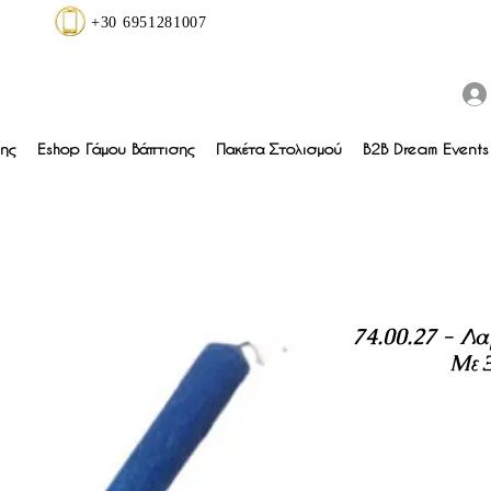
+30 6951281007
ης
Eshop Γάμου Βάπτισης
Πακέτα Στολισμού
B2B Dream Events 
74.00.27 - Λ
Με 