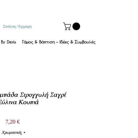
Σύνδεση / Εγγραφή
By Deris
Γάμος & Βάπτιση – Ιδέες & Συμβουλές
αμπάδα Στρογγυλή Σαγρέ
Ξύλινα Κουπιά
Τιμή
7,20 €
Χρωματικές
*