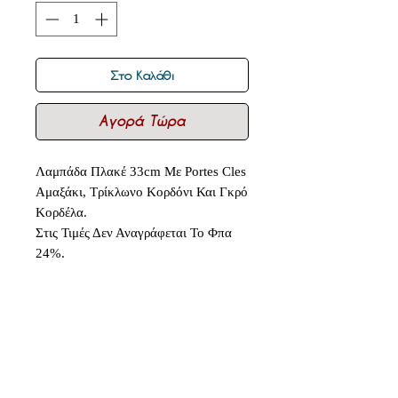
Στο Καλάθι
Αγορά Τώρα
Λαμπάδα Πλακέ 33cm Με Portes Cles
Αμαξάκι, Τρίκλωνο Κορδόνι Και Γκρό
Κορδέλα.
Στις Τιμές Δεν Αναγράφεται Το Φπα
24%.
Δεν υπάρχουν ακόμη κριτικές
Κοινοποιήστε τις σκέψεις σας. Γίνετε
ο πρώτος που θα αφήσει κριτική.