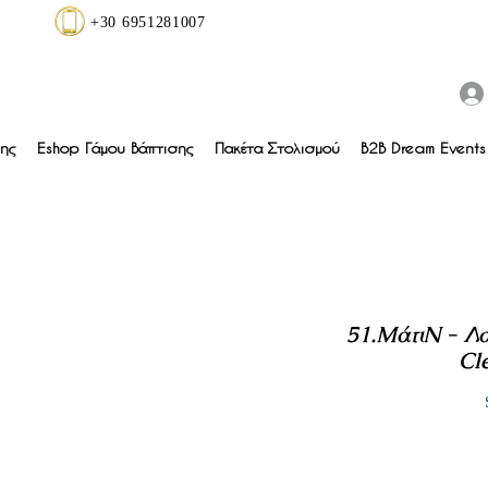
+30 6951281007
ης
Eshop Γάμου Βάπτισης
Πακέτα Στολισμού
B2B Dream Events 
51.ΜάτιN - Λ
Cl