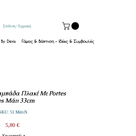
Σύνδεση / Εγγραφή
By Deris
Γάμος & Βάπτιση – Ιδέες & Συμβουλές
αμπάδα Πλακέ Με Portes
es Μάτι 33cm
SKU: 51.ΜάτιN
Τιμή
5,80 €
Χρωματικές
*