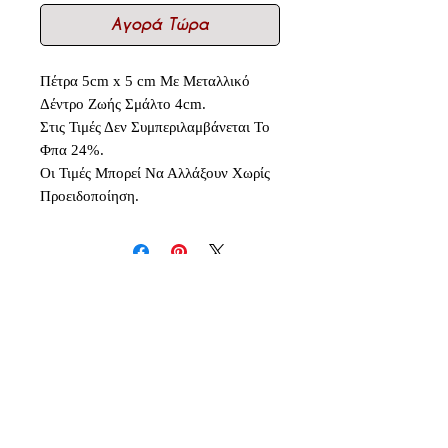
Αγορά Τώρα
Πέτρα 5cm x 5 cm Με Μεταλλικό
Δέντρο Ζωής Σμάλτο 4cm.
Στις Τιμές Δεν Συμπεριλαμβάνεται Το
Φπα 24%.
Οι Τιμές Μπορεί Να Αλλάξουν Χωρίς
Προειδοποίηση.
Δεν υπάρχουν ακόμη κριτικές
Κοινοποιήστε τις σκέψεις σας. Γίνετε
ο πρώτος που θα αφήσει κριτική.
Αφήστε μια κριτική