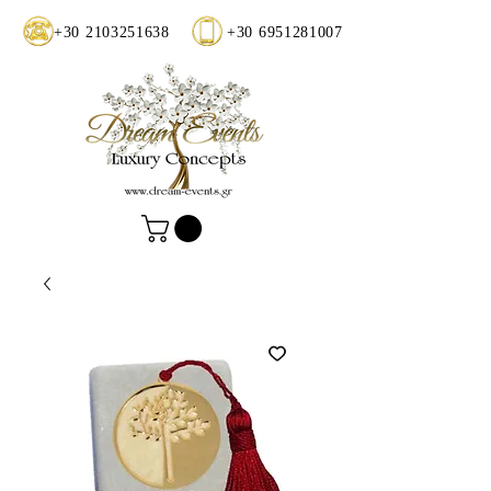
+30 2103251638
+30 6951281007