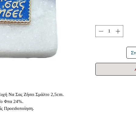
Στ
υχή Να Σας Ζήσει Σμάλτο 2,5cm.
 Το Φπα 24%.
ίς Προειδοποίηση.
Δεν υπάρχουν ακόμη κριτικές
ποιήστε τις σκέψεις σας. Γίνετε ο πρώτος που θα αφήσει κρ