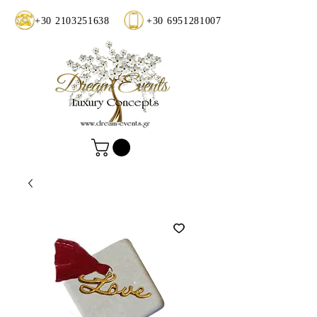
+30 2103251638
+30 6951281007