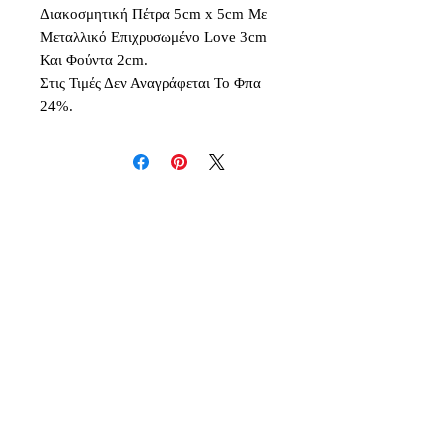
Διακοσμητική Πέτρα 5cm x 5cm Με
Μεταλλικό Επιχρυσωμένο Love 3cm
Και Φούντα 2cm.
Στις Τιμές Δεν Αναγράφεται Το Φπα
24%.
Δεν υπάρχουν ακόμη κριτικές
Κοινοποιήστε τις σκέψεις σας. Γίνετε
ο πρώτος που θα αφήσει κριτική.
Αφήστε μια κριτική
Inspiration - Creativity - Originality - Imagination -
Quality