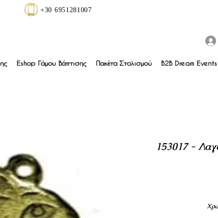
+30 6951281007
ης
Eshop Γάμου Βάπτισης
Πακέτα Στολισμού
B2B Dream Events 
153017 - Λαγ
Χρω