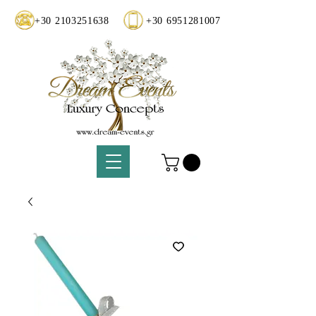
+30 2103251638
+30 6951281007