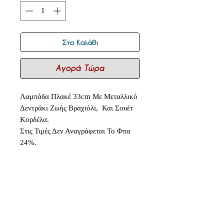
Στο Καλάθι
Αγορά Τώρα
Λαμπάδα Πλακέ 33cm Με Μεταλλικό
Δεντράκι Ζωής Βραχιόλι, Και Σουέτ
Κορδέλα.
Στις Τιμές Δεν Αναγράφεται Το Φπα
24%.
Δεν υπάρχουν ακόμη κριτικές
Κοινοποιήστε τις σκέψεις σας. Γίνετε
ο πρώτος που θα αφήσει κριτική.