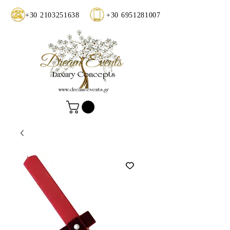
+30 2103251638
+30 6951281007