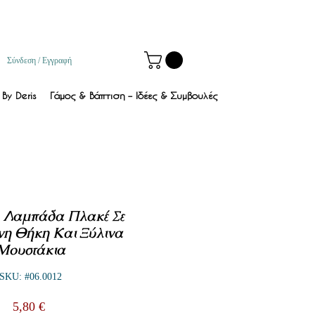
Σύνδεση / Εγγραφή
By Deris
Γάμος & Βάπτιση – Ιδέες & Συμβουλές
- Λαμπάδα Πλακέ Σε
νη Θήκη Και Ξύλινα
Μουστάκια
SKU: #06.0012
Τιμή
5,80 €