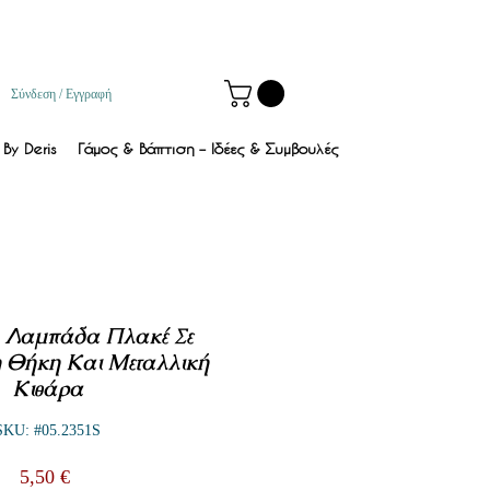
Σύνδεση / Εγγραφή
By Deris
Γάμος & Βάπτιση – Ιδέες & Συμβουλές
- Λαμπάδα Πλακέ Σε
 Θήκη Και Μεταλλική
Κιθάρα
SKU: #05.2351S
Τιμή
5,50 €