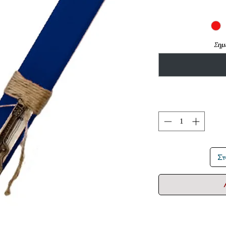
Σημε
Στ