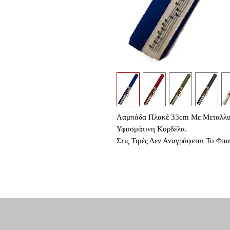
Λαμπάδα Πλακέ 33cm Με Μεταλλικ
Υφασμάτινη Κορδέλα.
Στις Τιμές Δεν Αναγράφεται Το Φπ
Κοινο