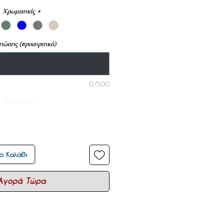
Χρωματικές
*
ιώσεις (προαιρετικό)
0/500
Ποσότητα
*
ο Καλάθι
Αγορά Τώρα