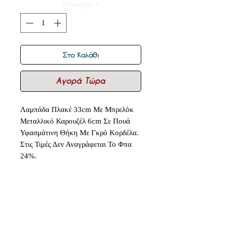
Ποσότητα
*
Στο Καλάθι
Αγορά Τώρα
Λαμπάδα Πλακέ 33cm Με Μπρελόκ
Μεταλλικό Καρουζέλ 6cm Σε Πουά
Υφασμάτινη Θήκη Με Γκρό Κορδέλα.
Στις Τιμές Δεν Αναγράφεται Το Φπα
24%.
Δεν υπάρχουν ακόμη κριτικές
Κοινοποιήστε τις σκέψεις σας. Γίνετε