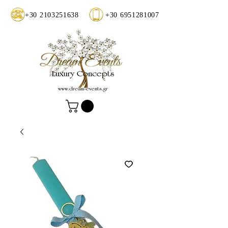
+30 2103251638
+30 6951281007