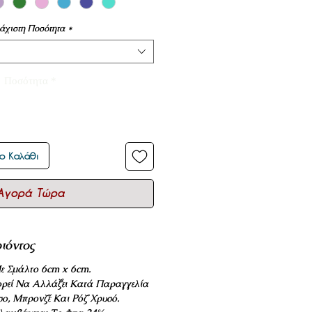
άχιστη Ποσότητα
*
Ποσότητα
*
ο Καλάθι
Αγορά Τώρα
ιόντος
ε Σμάλτο 6cm x 6cm.
ρεί Να Αλλάξει Κατά Παραγγελία
σο, Μπρονζέ Και Ρόζ Χρυσό.