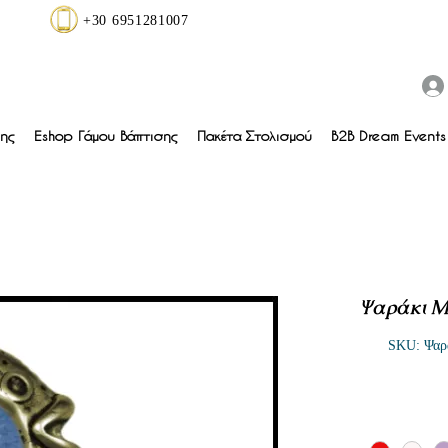
+30 6951281007
ης
Eshop Γάμου Βάπτισης
Πακέτα Στολισμού
B2B Dream Events 
Ψαράκι Μ
SKU: Ψαρ