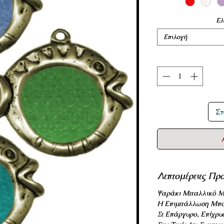
Ελ
Επιλογή
Στ
Λεπτομέρειες Προ
Ψαράκι Μεταλλικό Μ
Η Επιμετάλλωση Μπο
Σε Επάργυρο, Επίχρυ