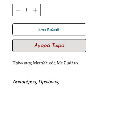
Στο Καλάθι
Αγορά Τώρα
Πρίγκιπας Μεταλλικός Με Σμάλτο.
Λεπτομέρειες Προιόντος
Πρίγκιπας Μεταλλικός Με Σμάλτο
4cm x 4cm.
Η Επιμετάλλωση Μπορεί Να Αλλάξει
Κατά Παραγγελία Σε Επάργυρο,
Δεν υπάρχουν ακόμη κριτικές
Επίχρυσο, Μπρονζέ Και Ρόζ Χρυσό.
Στις Τιμές Δεν Συμπεριλαμβάνεται Το
Κοινοποιήστε τις σκέψεις σας. Γίνετε
ο πρώτος που θα αφήσει κριτική.
Φπα 24%.
Οι Τιμές Μπορεί Να Αλλάξουν Χωρίς