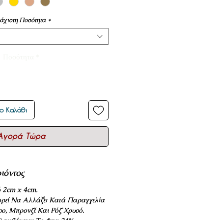
άχιστη Ποσότητα
*
Ποσότητα
*
ο Καλάθι
Αγορά Τώρα
ιόντος
 2cm x 4cm.
ρεί Να Αλλάξει Κατά Παραγγελία
σο, Μπρονζέ Και Ρόζ Χρυσό.