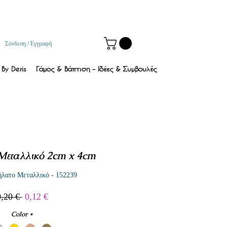
Σύνδεση / Εγγραφή
By Deris
Γάμος & Βάπτιση – Ιδέες & Συμβουλές
Μεταλλικό 2cm x 4cm
λατο Μεταλλικό - 152239
Κανονική
Τιμή
0,20 € 
0,12 €
τιμή
Έκπτωσης
Color
*