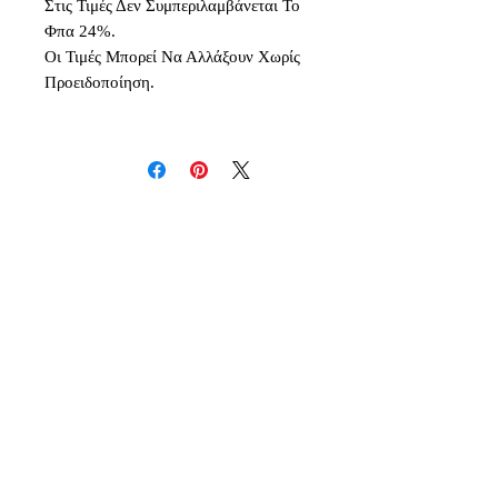
Στις Τιμές Δεν Συμπεριλαμβάνεται Το
Φπα 24%.
Οι Τιμές Μπορεί Να Αλλάξουν Χωρίς
Προειδοποίηση.
Δεν υπάρχουν ακόμη κριτικές
Κοινοποιήστε τις σκέψεις σας. Γίνετε
ο πρώτος που θα αφήσει κριτική.
Αφήστε μια κριτική
Inspiration - Creativity - Originality - Imagination -
Quality