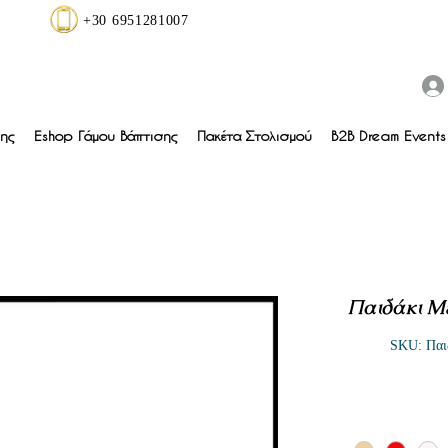
+30 6951281007
ης
Eshop Γάμου Βάπτισης
Πακέτα Στολισμού
B2B Dream Events 
Παιδάκι Με
SKU: Παι