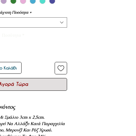
άχιστη Ποσότητα
*
Ποσότητα
*
ο Καλάθι
Αγορά Τώρα
ιόντος
ε Σμάλτο 3cm x 2,5cm.
ρεί Να Αλλάξει Κατά Παραγγελία
σο, Μπρονζέ Και Ρόζ Χρυσό.