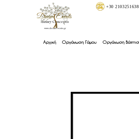
+30 2103251638
Αρχική
Οργάνωση Γάμου
Οργάνωση Βάπτισ