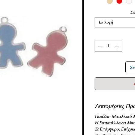
Ελ
Επιλογή
Στ
Λεπτομέρειες Προ
Παιδάκι Μεταλλικό Μ
Η Επιμετάλλωση Μπο
Σε Επάργυρο, Επίχρυ