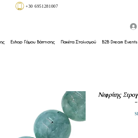
+30 6951281007
ης
Eshop Γάμου Βάπτισης
Πακέτα Στολισμού
B2B Dream Events 
Νεφρίτης Στρο
-
S