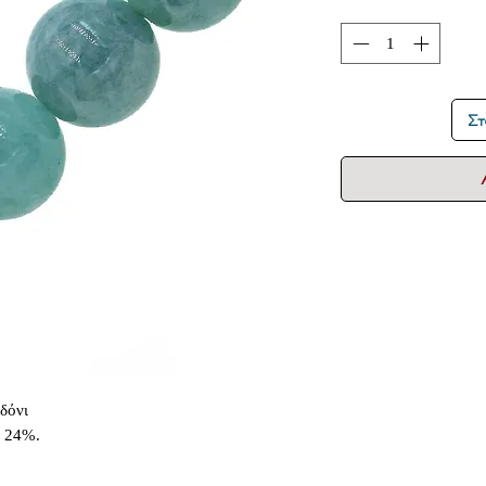
Στ
δόνι
α 24%.