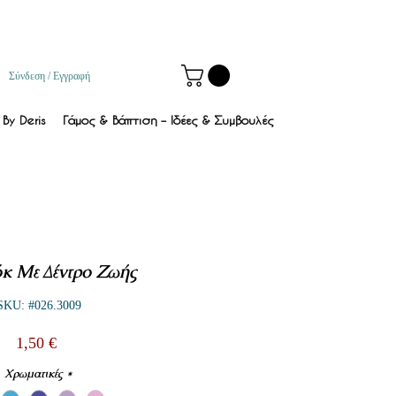
Σύνδεση / Εγγραφή
By Deris
Γάμος & Βάπτιση – Ιδέες & Συμβουλές
κ Με Δέντρο Ζωής
SKU: #026.3009
Τιμή
1,50 €
Χρωματικές
*