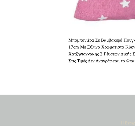
Μπομπονιέρα Σε Βαμβακερό Πουγκ
17cm Με Ξύλινο Χρωματιστό Κύκν
Χατζηγιαννάκης 2 Γέυσεων Δικής Σ
Στις Τιμές Δεν Αναγράφεται το Φ
Κοινο
Η Εται