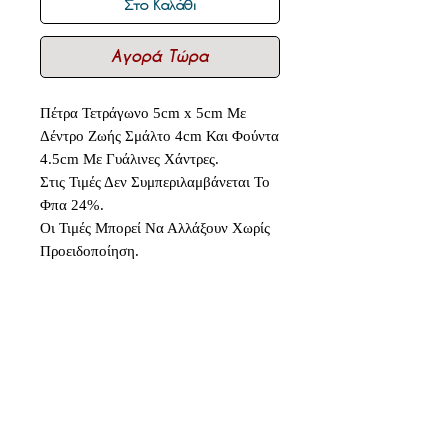
Στο Καλάθι
Αγορά Τώρα
Πέτρα Τετράγωνο 5cm x 5cm Με
Δέντρο Ζωής Σμάλτο 4cm Και Φούντα
4.5cm Με Γυάλινες Χάντρες.
Στις Τιμές Δεν Συμπεριλαμβάνεται Το
Φπα 24%.
Οι Τιμές Μπορεί Να Αλλάξουν Χωρίς
Προειδοποίηση.
Δεν υπάρχουν ακόμη κριτικές
Κοινοποιήστε τις σκέψεις σας. Γίνετε
ο πρώτος που θα αφήσει κριτική.