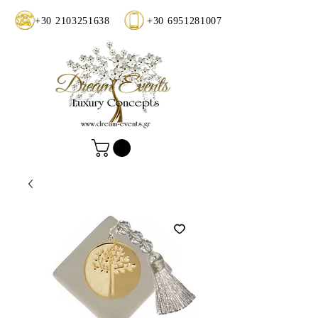
+30 2103251638
+30 6951281007