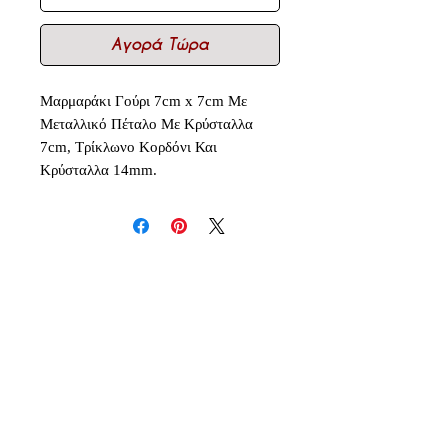
Αγορά Τώρα
Μαρμαράκι Γούρι 7cm x 7cm Με
Μεταλλικό Πέταλο Με Κρύσταλλα
7cm, Τρίκλωνο Κορδόνι Και
Κρύσταλλα 14mm.
Δεν υπάρχουν ακόμη κριτικές
Κοινοποιήστε τις σκέψεις σας. Γίνετε
ο πρώτος που θα αφήσει κριτική.
Αφήστε μια κριτική