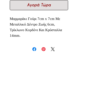
Αγορά Τώρα
Μαρμαράκι Γούρι 7cm x 7cm Με
Μεταλλικό Δέντρο Ζωής 6cm,
Τρίκλωνο Κορδόνι Και Κρύσταλλα
14mm.
Δεν υπάρχουν ακόμη κριτικές
Κοινοποιήστε τις σκέψεις σας. Γίνετε
ο πρώτος που θα αφήσει κριτική.
Αφήστε μια κριτική