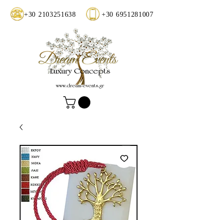
+30 2103251638
+30 6951281007