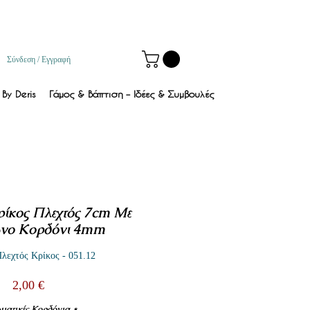
Σύνδεση / Εγγραφή
By Deris
Γάμος & Βάπτιση – Ιδέες & Συμβουλές
ίκος Πλεχτός 7cm Με
ωνο Κορδόνι 4mm
λεχτός Κρίκος - 051.12
Τιμή
2,00 €
ματικές Κορδόνια
*