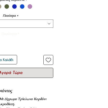
Ποσότητα
*
Ποσότητα
*
ο Καλάθι
Αγορά Τώρα
ιόντος
 Με Δίχρωμο Τρίκλωνο Κορδόνι
κροδέκτη.