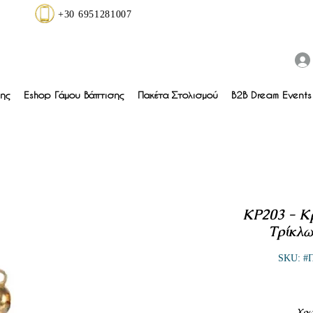
+30 6951281007
ης
Eshop Γάμου Βάπτισης
Πακέτα Στολισμού
B2B Dream Events 
KP203 - Κρ
Τρίκλ
SKU: #Π
Χρω