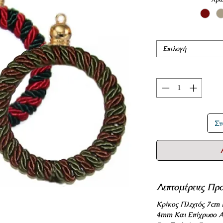
Επιλογή
Στ
Λεπτομέρειες Προ
Κρίκος Πλεχτός 7cm
4mm Και Επίχρυσο Α