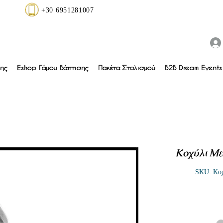
+30 6951281007
ης
Eshop Γάμου Βάπτισης
Πακέτα Στολισμού
B2B Dream Events 
Κοχύλι Με
SKU: Κοχ