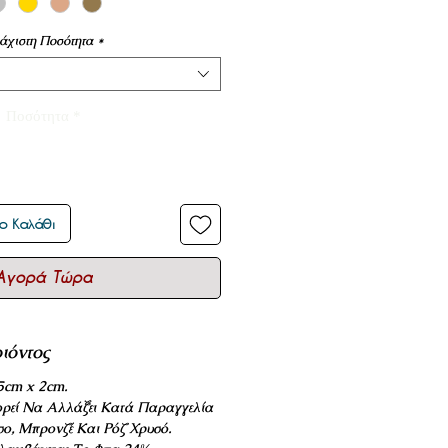
άχιστη Ποσότητα
*
Ποσότητα
*
ο Καλάθι
Αγορά Τώρα
ιόντος
5cm x 2cm.
ρεί Να Αλλάξει Κατά Παραγγελία
σο, Μπρονζέ Και Ρόζ Χρυσό.