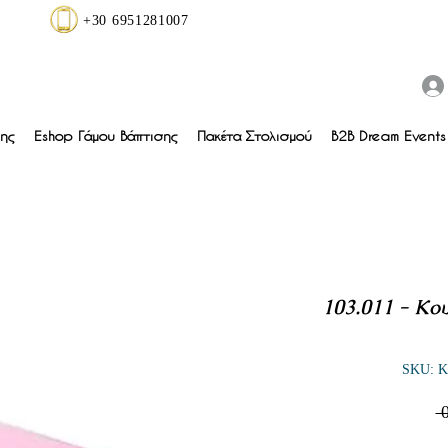
+30 6951281007
ης
Eshop Γάμου Βάπτισης
Πακέτα Στολισμού
B2B Dream Events 
103.011 - Κου
SKU: Κο
 