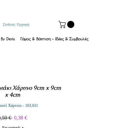
Σύνδεση / Εγγραφή
By Deris
Γάμος & Βάπτιση – Ιδέες & Συμβουλές
τάκι Χάρτινο 9cm x 9cm
x 4cm
υτί Χάρτινο - 103,011
Κανονική
Τιμή
0,50 € 
0,38 €
τιμή
Έκπτωσης
Χρωματικές
*