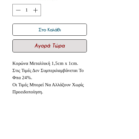
Στο Καλάθι
Αγορά Τώρα
Κορώνα Μεταλλική 1,5cm x 1cm.
Στις Τιμές Δεν Συμπεριλαμβάνεται Το
Φπα 24%.
Οι Τιμές Μπορεί Να Αλλάξουν Χωρίς
Προειδοποίηση.
Δεν υπάρχουν ακόμη κριτικές
Κοινοποιήστε τις σκέψεις σας. Γίνετε
ο πρώτος που θα αφήσει κριτική.