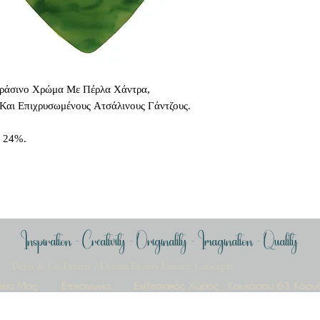
ράσινο Χρώμα Με Πέρλα Χάντρα,
 Και Επιχρυσωμένους Ατσάλινους Γάντζους.
α 24%.
Δεν υπάρχουν ακόμη κριτικές
ποιήστε τις σκέψεις σας. Γίνετε ο πρώτος που θα αφήσει κρ
Inspiration - Creativity - Originality - Imagination - Quality
Αφήστε μια κριτική
Deris & Co Events / Dream Events Luxury Concepts
ρεία Μας
Επικοινωνία
Εκθεσιακός Χώρος : Καυκάσου 63 Κορυ