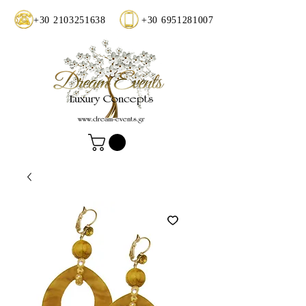
+30 2103251638
+30 6951281007