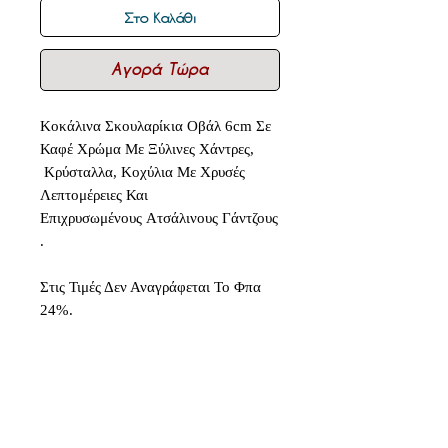
Στο Καλάθι
Αγορά Τώρα
Κοκάλινα Σκουλαρίκια Οβάλ 6cm Σε
Καφέ Χρώμα Με Ξύλινες Χάντρες,
Κρύσταλλα, Κοχύλια Με Χρυσές
Λεπτομέρειες Και
Επιχρυσωμένους Ατσάλινους Γάντζους
.
Στις Τιμές Δεν Αναγράφεται Το Φπα
24%.
Δεν υπάρχουν ακόμη κριτικές
Κοινοποιήστε τις σκέψεις σας. Γίνετε