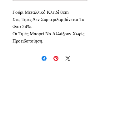
Γούρι Μεταλλικό Κλειδί 8cm
Στις Τιμές Δεν Συμπεριλαμβάνεται Το
Φπα 24%.
Οι Τιμές Μπορεί Να Αλλάξουν Χωρίς
Προειδοποίηση.
Δεν υπάρχουν ακόμη κριτικές
Κοινοποιήστε τις σκέψεις σας. Γίνετε
ο πρώτος που θα αφήσει κριτική.
Αφήστε μια κριτική
Inspiration - Creativity - Originality - Imagination -