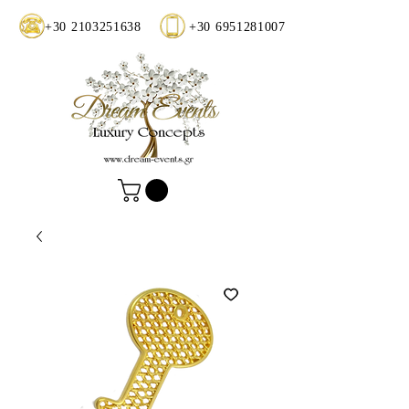
+30 2103251638
+30 6951281007