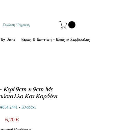
Σύνδεση / Εγγραφή
By Deris
Γάμος & Βάπτιση – Ιδέες & Συμβουλές
- Κερί 9cm x 9cm Με
ρύσταλλο Και Κορδόνι
#854.2441 - Κλαδάκι
Τιμή
6,20 €
ωματική Κορδόνι
*