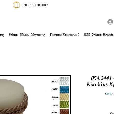
+30 6951281007
ης
Eshop Γάμου Βάπτισης
Πακέτα Στολισμού
B2B Dream Events 
854.2441 
Κλαδάκι, Κ
SKU: 
Χρ