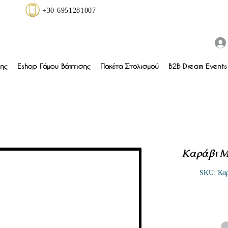
+30 6951281007
ης
Eshop Γάμου Βάπτισης
Πακέτα Στολισμού
B2B Dream Events 
Καράβι Μ
SKU: Καρ