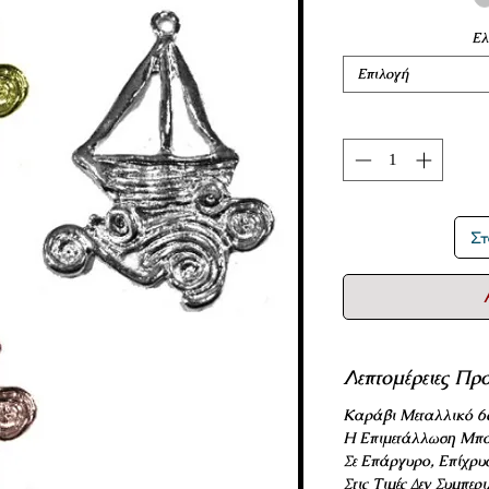
Ελ
Επιλογή
Στ
Λεπτομέρειες Προ
Καράβι Μεταλλικό 6
Η Επιμετάλλωση Μπο
Σε Επάργυρο, Επίχρυ
Στις Τιμές Δεν Συμπε