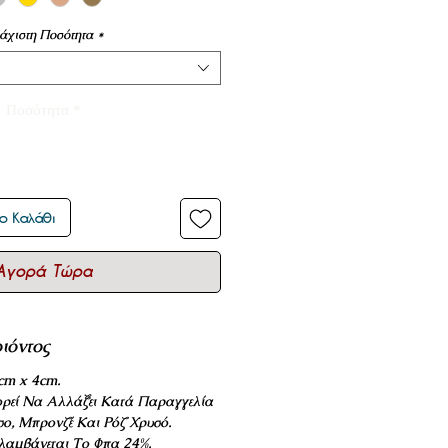
άχιστη Ποσότητα
*
Ποσότητα
*
ο Καλάθι
Αγορά Τώρα
ιόντος
cm x 4cm.
ρεί Να Αλλάξει Κατά Παραγγελία
σο, Μπρονζέ Και Ρόζ Χρυσό.
ριλαμβάνεται Το Φπα 24%.