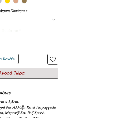
άχιστη Ποσότητα
*
Ποσότητα
*
ο Καλάθι
Αγορά Τώρα
οιόντο
cm x 3,5cm.
ρεί Να Αλλάξει Κατά Παραγγελία
σο, Μπρονζέ Και Ρόζ Χρυσό.