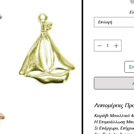
Ελ
Επιλογή
Στ
Λεπτομέρειες Πρ
Καράβι Μεταλλικό 4
Η Επιμετάλλωση Μπο
Σε Επάργυρο, Επίχρυ