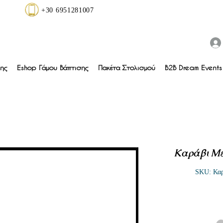
+30 6951281007
ης
Eshop Γάμου Βάπτισης
Πακέτα Στολισμού
B2B Dream Events 
Καράβι Με
SKU: Καρ