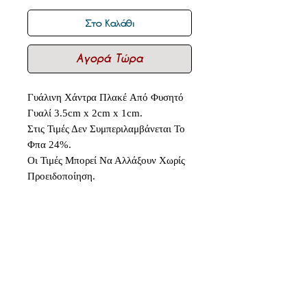
Στο Καλάθι
Αγορά Τώρα
Γυάλινη Χάντρα Πλακέ Από Φυσητό
Γυαλί 3.5cm x 2cm x 1cm.
Στις Τιμές Δεν Συμπεριλαμβάνεται Το
Φπα 24%.
Οι Τιμές Μπορεί Να Αλλάξουν Χωρίς
Προειδοποίηση.
Δεν υπάρχουν ακόμη κριτικές
Κοινοποιήστε τις σκέψεις σας. Γίνετε
ο πρώτος που θα αφήσει κριτική.